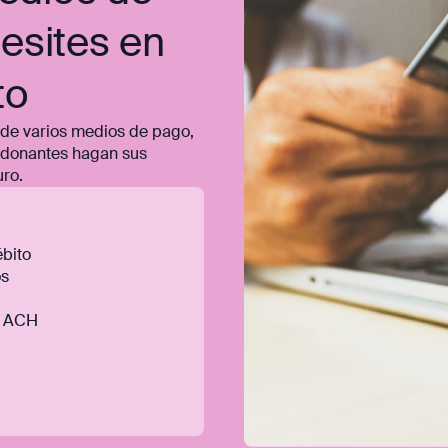
esites en
to
de varios medios de pago,
s donantes hagan sus
uro.
ébito
os
y ACH