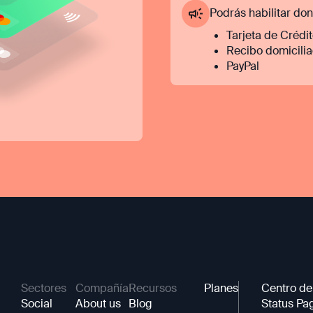
Podrás habilitar do
Tarjeta de Crédi
Recibo domicili
PayPal
Sectores
Compañía
Recursos
Planes
Centro de
Social
About us
Blog
Status Pa