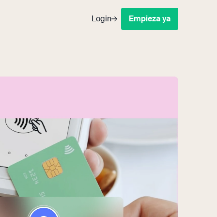
Login
Empieza ya
xito
egraciones
os los datos en tu CRM/ERP
arelas de pago
 donaciones directamente tu banco
el de socios y colaboradores
 la información a tu alcance y
ralizada