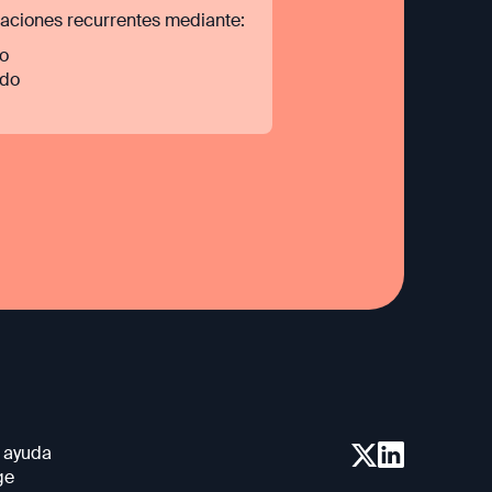
naciones recurrentes mediante:
to
ado
 ayuda
ge