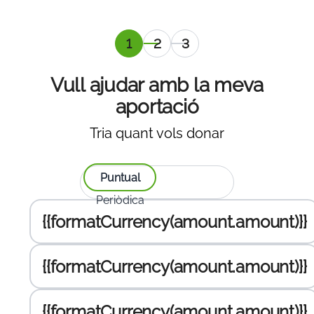
Selecció
Dades
Selecció
de
personals
de la
quantitat
passarel·la
Vull ajudar amb la meva
a donar
,
de
aportació
actual
pagament
Tria quant vols donar
Seleccionar tipus de donació:
Puntual
Periòdica
Introdueix l'import a donar:
{{formatCurrency(amount.amount)}}
{{formatCurrency(amount.amount)}}
{{formatCurrency(amount.amount)}}