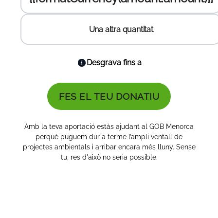
Una altra quantitat
Una altra quantitat
Introdueix l'import a donar:
Introdueix l'import a donar:
Introdueix l'import a donar:
Desgrava fins a
FES EL TEU DONATIU
Amb la teva aportació estàs ajudant al GOB Menorca
perquè puguem dur a terme l’ampli ventall de
projectes ambientals i arribar encara més lluny. Sense
tu, res d'això no seria possible.