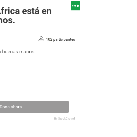
África está en
nos.
102
participantes
en buenas manos.
Dona ahora
By
StockCrowd