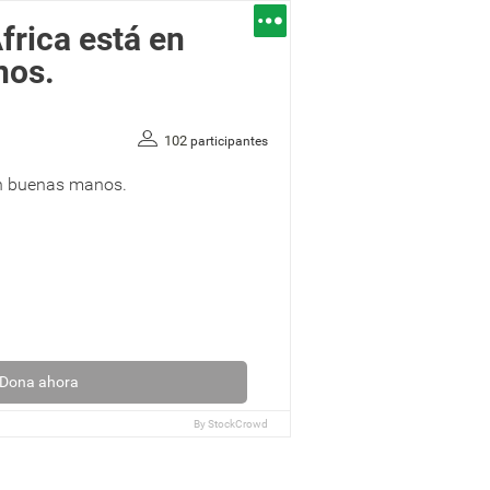
África está en
nos.
102
participantes
en buenas manos.
Dona ahora
By
StockCrowd